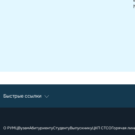
Быстрые ссылки
О РУМЦ
Вузам
Абитуриенту
Студенту
Выпускнику
ЦКП СТСО
Горячая лин