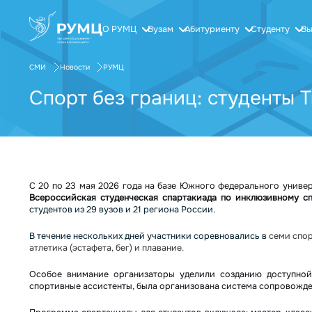
О РУМЦ
Вузам
Абитуриенту
Студенту
Вы
СМИ
Новости
РУМЦ
Спорт без границ: студенты
С 20 по 23 мая 2026 года на базе Южного федерального унив
Всероссийская студенческая спартакиада по инклюзивному сп
студентов из 29 вузов и 21 региона России.
В течение нескольких дней участники соревновались в
семи спор
атлетика (эстафета, бег) и плавание.
Особое внимание организаторы уделили созданию доступной
спортивные ассистенты, была организована система сопровожде