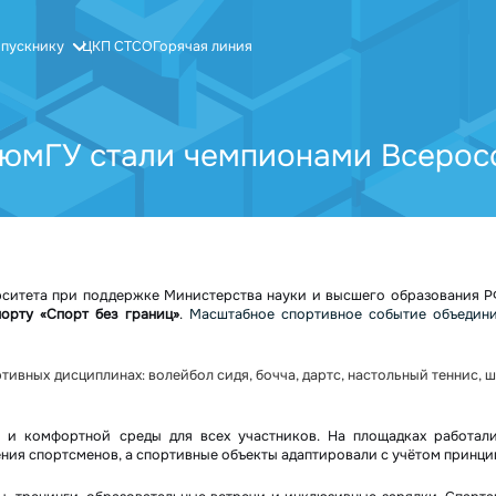
пускнику
ЦКП СТСО
Горячая линия
 ТюмГУ стали чемпионами Всеро
ерситета при поддержке Министерства науки и высшего образования 
орту «Спорт без границ»
.
Масштабное спортивное событие объедин
тивных дисциплинах: волейбол сидя, бочча, дартс, настольный теннис, ш
 и комфортной среды для всех участников. На площадках работал
ния спортсменов, а спортивные объекты адаптировали с учётом принци