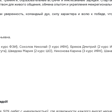
, тренинги, образовательные встречи и инклюзивные зарядки. Спарта
ством для живого общения, обмена опытом и укрепления межрегиональн
и уверенность, командный дух, силу характера и волю к победе, чт
ньевна.
 курс ФЭИ), Соколов Николай (1 курс ИФК), Брехов Дмитрий (2 курс 
ута), Шведова Мария (2 курс ШО), Никонова Карина (3 курс ИФК), Шан
едой!
е 50% ребят с инвалидностью), где возможности каждого вносят неоц