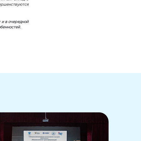
вершенствуются
 и в очередной
обенностей.