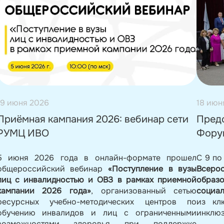
19 июня 2026
18 июн
Приёмная кампания 2026: вебинар сети
Пред
РУМЦ ИВО
Фору
5 июня 2026 года в онлайн-формате прошел
С 9 по
общероссийский вебинар
«Поступление в вузы
Всеро
лиц с инвалидностью и ОВЗ в рамках приемной
образ
кампании 2026 года»
, организованный сетью
социал
ресурсных учебно-методических центров по
из кл
обучению инвалидов и лиц с ограниченными
инклюз
возможностями здоровья при поддержке