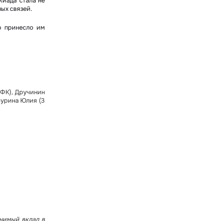
киада стала не
ых связей.
о принесло им
ИФК), Дручинин
аурина Юлия (3
енимый вклад в