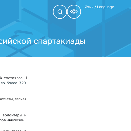
Язык / Language
ссийской спартакиады
РФ состоялась
I
ило более 320
ахматы, лёгкая
и волонтёры и
пов инклюзии.