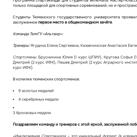
Программа спартакиады для студентов включала: мастер-классы
только площадкой для спортивных соревнований, но и простран
Студенты Тюменского государственного университета проявил
заслуженное
первое место в общекомандном зачёте
.
Команда ТюмГУ «Альтаир»:
Тренеры:
Ягудина Елена Сергеевна, Казавчинская Анастасия Евге
Спортсмены:
Брусникина Юлия (1 курс ШПИУ), Кругова Софья (1
Дмитрий (2 курс ИФК), Пешев Дмитрий (2 курс Аграрного инстит
курс ИФК).
В копилке тюменских спортсменов:
9 золотых медалей
4 серебряных медали
3 бронзовых медали
Поздравляем команду и тренеров с этой яркой, заслуженной поб
«Инклюзивная Спартакиада – это уникальный формат (в команд