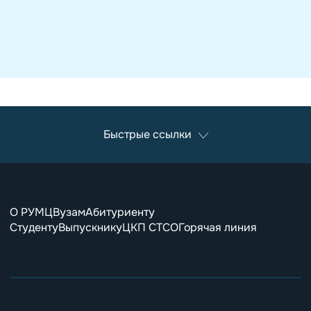
Быстрые ссылки
О РУМЦ
Вузам
Абитуриенту
Студенту
Выпускнику
ЦКП СТСО
Горячая линия